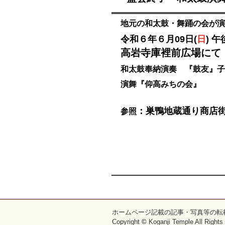
地元の和太鼓・舞踊の会が演
令和６年６月09日(
日
) 午
高岩寺庫裡前広場にて
和太鼓奉納演奏 『鼓友』子
演舞『仰高みちの会』
：巣鴨地蔵通り商店
参照
ホームページ記載の記事・写真等の転
Copyright © Koganji Temple All Right