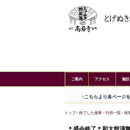
ご案内
アクセス
施設
↑こちらより各ページを
トップ
›
終了した催事・行持一覧
›
催
＊盛会終了＊和太鼓演