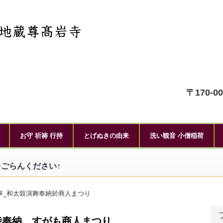
〒170-0
お守 祈祷 行持
とげぬきの由来
洗い観音 小僧稲荷
ごらんください↑
事_和太鼓演舞奉納於商人まつり
舞奉納 すがも商人まつり