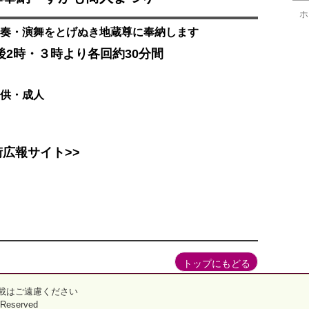
ホ
奏・演舞をとげぬき地蔵尊に奉納します
後2
時・３時より各回約30分間
供・成人
街
広報サイト>>
トップにもどる
載はご遠慮ください
s Reserved