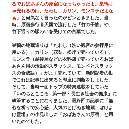
るでおばあさんの原宿になっちゃったよ。巣鴨じ
ゃ売れるのは、たわし、カリン、モンスラだよな
ぁ」
と何気なく言ったのがピンときました。当
時、原宿歩行者天国で流行した『竹の子族』や、
竹下通りの賑わいを受けての言葉でした。
巣鴨の地蔵通りは「たわし（洗い観音の参拝用に
用いる）、カリン（花梨、松岸で売っている）、
モンスラ（越後屋などの衣料店で売っているおば
あさん用の活動的スラックス。モンペとスラック
スの合成語）」がよく売れていて、新聞記者の勘
でこれは記事に出来ると即座に判断をしました。
そして、当時一面トップの特集連載をしていた
「いのちとこころ - 第一部・長生き社会の健康」に
執筆することになりました。最終回の記事に「無
心な祈りで安心惑、人気のとげぬき地蔵、ぼけよ
け霊場」の小見出しに
「おばあさんの原宿」
と用
いたのでした。