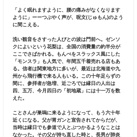
「よく眠れますように、腰の痛みがなくなります
ように」ーーつぶやく声が、呪文(じゅもん)のよう
に間こえる。
洗い観音をさすった人びとの波は門前へ。ゼンソ
クによいという花梨は、全国の消費量の約半分が
ここでさばかれる。もんぺをスラックス風にした
「モンスラ」も人気で、年間五千着売れる店もあ
る。信者は関東地方に多いが、最近は北海道や九
州から飛行機で来る人もいる。この十年足らずの
間に、参拝者が急増、近ごろでは縁日の人出は
四、五万、今月四日の「初地蔵」には十一万を数
えた。
ことさんが巣嗚に来るようになって、もう六十年
近くになる。父が胃ガンと宣告されてからだが、
当時は縁日でも参道で人とぶつかるようなことは
なかった。その父が持ち直した時と、長男が肺炎