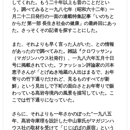
してくれた。もう二十年以上も昔のことだとい
う。調べてみると一九八七年（昭和六十二年）一
月二十二日発行の一面の連載特集記事「いのちと
からだ 第一部 長生き社会の健康」の最終回にあっ
た。さっそくその記者を探すことにした。
また、それよりも早く言った人がいた、との情報
があったので調べてみた。雑誌『クロワッサン』
（マガジンハウス社発行）、一九八六年五月十日
号に掲載されていた。ファッション評論家の川本
恵子さんが
「とげぬき地蔵の人出はまるで、お年
寄りの竹下通りだけれど、見るものすべてが新
鮮」
という見出しで下町の面白さとお年寄りで賑
わっている髙岩寺境内の風景を描写していた。こ
こでは竹下通りになっていた。
さらに、それよりも一年さかのぽった"一九八五
年、髙岩寺庫理を設計した中山章氏がマガジンハ
ウス社の取材を受けて
「じじばばの原宿」
という