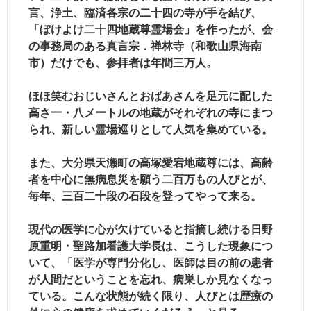
言、浄土、臨済各宗の二十四の寺が手を結び、
「ぼけよけ二十四地蔵尊霊場会」を作ったが、会
の事務局のある真言宗．禅林寺（和歌山県海南
市）だけでも、参拝者は年間三万人。
ほほ笑むおじいさんとおばあさんを足元に配した
高さ一・八メートルの地蔵がそれぞれの寺にまつ
られ、新しい霊場巡りとして人気を集めている。
また、大分県天瀬町の高塚愛宕地蔵尊には、高齢
者を中心に無病息災を願う二百万もの人びとが、
毎年、三百二十段の石段を登ってやって来る。
現代の医学に心が欠けていると指摘し続ける日野
原重明・聖路加看護大学長は、こうした現象につ
いて、「医学が専門分化し、医師は目の前の患者
が人間だということを忘れ、病巣しか見なくなっ
ている。こんな状態が続く限り、人びとは歴療の