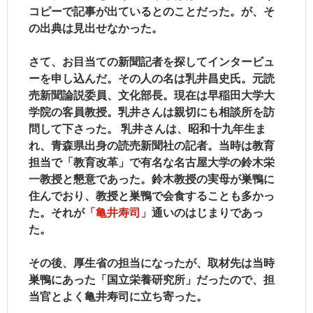
コピーで記事が出ているとのことだった。が、そ
の出典は見出せなかった。
さて、お目当ての新聞記者を探してインタービュ
ーを申し込んだ。その人の名は乳井昌史氏。元読
売新聞論説委員、文化部長。現在は早稲田大学大
学院の客員教授。乳井さんは親切にも相談所を訪
問して下さった。 乳井さんは、昭和十九年生ま
れ、青森県出身の読売新聞社の記者。当時は教育
担当で「教育改革」で有名な名古屋大学の鈴木栄
一教授と懇意であった。鈴木教授の実母が巣鴨に
住んでおり、教授と巣鴨で会食することも多かっ
た。それが
「亀井寿司」
通いのはじまりであっ
た。
その後、厚生省の担当になったが、取材先は当時
巣鴨にあった「国立栄養研究所」だったので、担
当官とよく亀井寿司に立ち寄った。