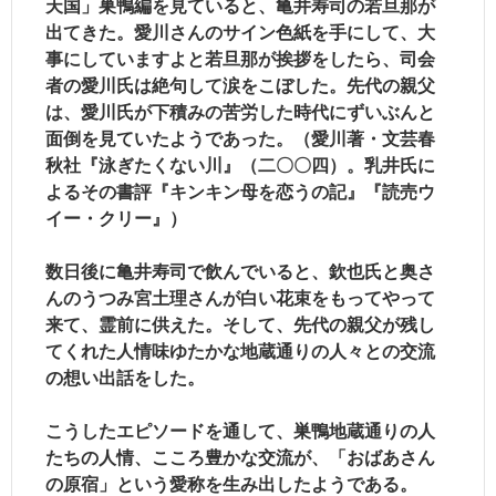
天国」巣鴨編を見ていると、亀井寿司の若旦那が
出てきた。愛川さんのサイン色紙を手にして、大
事にしていますよと若旦那が挨拶をしたら、司会
者の愛川氏は絶句して涙をこぼした。先代の親父
は、愛川氏が下積みの苦労した時代にずいぶんと
面倒を見ていたようであった。（愛川著・文芸春
秋社『泳ぎたくない川』（二〇〇四）。乳井氏に
よるその書評『キンキン母を恋うの記』『読売ウ
イー・クリー』）
数日後に亀井寿司で飲んでいると、欽也氏と奥さ
んのうつみ宮土理さんが白い花束をもってやって
来て、霊前に供えた。そして、先代の親父が残し
てくれた人情味ゆたかな地蔵通りの人々との交流
の想い出話をした。
こうしたエピソードを通して、巣鴨地蔵通りの人
たちの人情、こころ豊かな交流が、「おばあさん
の原宿」という愛称を生み出したようである。