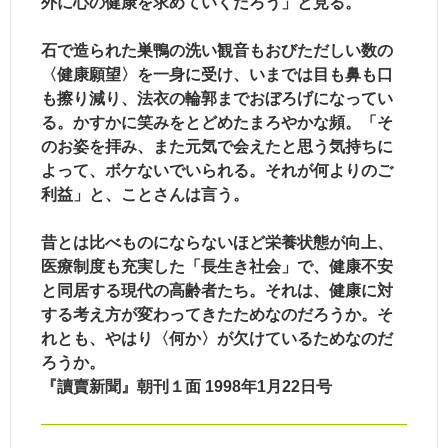
外に心の健康を求めていくだろう」と見る。
石で造られた巣鴨の洗い観音もおびただしい数の
〈健康願望〉を一身に受け、いまでは目も鼻も口
も擦り減り、法衣の輪郭までおぼろげになってい
る。かすかに笑みをとどめたまろやかな頻。「そ
のお姿を拝み、また元気で会えたと思う気持ちに
よって、ボケないでいられる。それが何よりのご
利益」と、ことさんは言う。
昔とは比べものにならないほど栄養状態が向上、
医療制度も充実した「長生き社会」で、健康不安
と同居する現代の高齢者たち。それは、健康に対
する考え方が変わってきたためなのだろうか。そ
れとも、やはり〈何か〉が欠けているためなのだ
ろうか。
『讀賣新聞』朝刊１面 1998年1月22日号