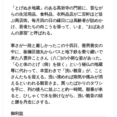
「とげぬき地蔵」のある髙岩寺の門前に、昔なが
らの生活用品、食料品、衣料品店が二百軒ほど並
ぶ商店街。毎月四の日の縁日には高齢者が詰めか
け、若者たちの向こうを張って、いま、
”おばあさ
んの原宿”
と呼ばれる。
寒さが一段と厳しかったこの十四日、善男善女の
中に、板橋区徳丸からバスと地下鉄を乗り継いで
来た八雲井ことさん（八〇)の小柄な姿があった。
「心と体のとげ（病）を抜く」という秘仏の地蔵
尊に代わって、本堂わきで「洗い観音」が、こと
さんたちを迎える。洗い清めれば病気や痛みが消
えるといわれる観音さま。買ったばかりのタワシ
を手に、列の後ろに並ぶこと約一時間。順番が来
ると、ひしゃくで水を掛けながら、洗い観音の頭
と腰を丹念にさする。
御利益