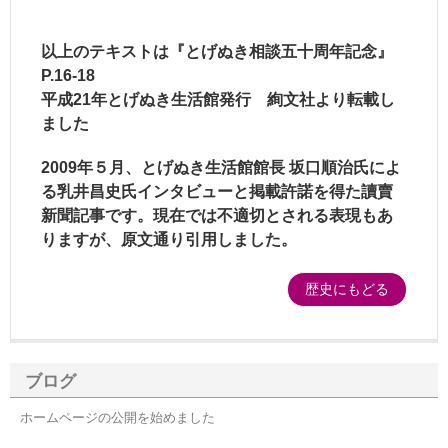
以上のテキストは『とげぬき相談五十周年記念』
P.16-18
平成21年とげぬき生活館発行 絢文社
より転載
し
ました
2009年５月、とげぬき生活館館長 坂口順治氏によ
る乳井昌史氏インタビューと掲載許諾を得た讀賣
新聞記事です。現在では不適切とされる表現もあ
りますが、原文通り引用しました。
歴史にもどる
ブログ
ホームページの公開を始めました