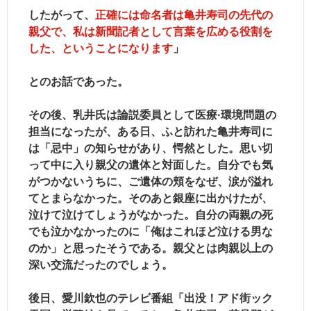
したがって、
正確には命名者は亀井寿司の先代の
親父で、私は新聞記者として言葉を広める役割を
した、ということになります
」
とのお話であった。
その後、乳井氏は論説委員として医療·環境問題の
担当になったが、ある日、ふと訪れた亀井寿司に
は「忌中」の知らせがあり、愕然とした。思い切
って中に入り親父の遺体と対面した。自分でも気
がつかないうちに、ご遺体の頬をなぜ、涙が溢れ
てとまらなかった。そのあと銀座に出かけたが、
泣けて泣けてしょうがなかった。自分の両親の死
でも泣かなかったのに「俺はこれほど泣ける男な
のか」と思ったそうである。親父とは肉親以上の
深い交流だったのでしょう。
後日、愛川欽也のテレビ番組「出没！アド街ック